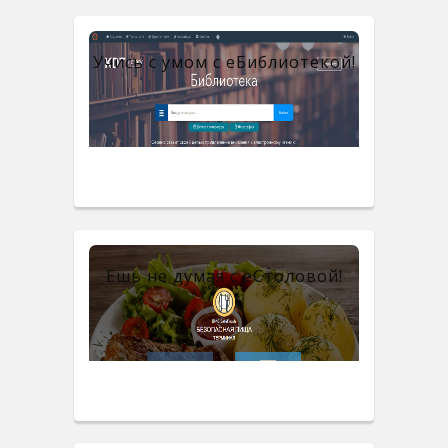
Учись с умом с eБиблиотекой!
Ешь не думая с eСтоловой!