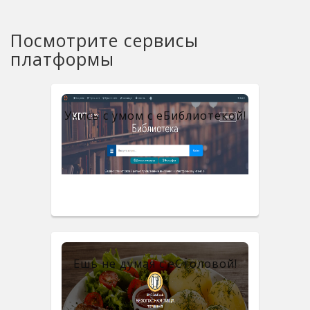
Посмотрите сервисы
платформы
Учись с умом с eБиблиотекой!
Ешь не думая с eСтоловой!