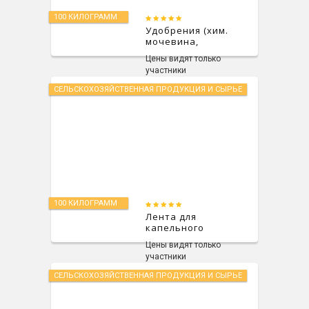
100 КИЛОГРАММ
Удобрения (хим.
мочевина,
водорастворимые
Цены видят только
удобрения,
участники
жидкие
удобрения,
СЕЛЬСКОХОЗЯЙСТВЕННАЯ ПРОДУКЦИЯ И СЫРЬЕ
меламин)
100 КИЛОГРАММ
Лента для
капельного
орошения
Цены видят только
участники
СЕЛЬСКОХОЗЯЙСТВЕННАЯ ПРОДУКЦИЯ И СЫРЬЕ