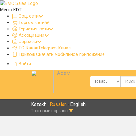
Меню KDT
Соц. сети
Торгов. сети
Туристич. сети
Ассоциации
Сервисы
TG Канал
Telegram Канал
Прилож.
Скачать мобильное приложение
Войти
Асем
Kazakh
Russian
English
/
/
Торговые порталы