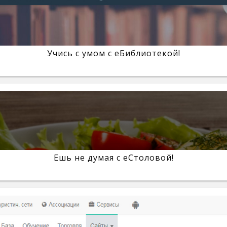
Учись с умом с eБиблиотекой!
Ешь не думая с eСтоловой!