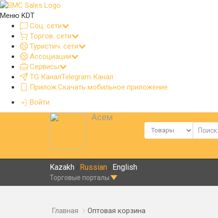
Меню KDT
Соц. сети
Торгов. сети
Туристич. сети
Ассоциации
Сервисы
TG Канал
Telegram Канал
Прилож.
Скачать мобильное приложение
Войти
Асем
Kazakh
Russian
English
/
/
Торговые порталы
Главная
Оптовая корзина