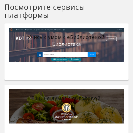
Посмотрите сервисы
платформы
Учись с умом с eБиблиотекой!
Ешь не думая с eСтоловой!