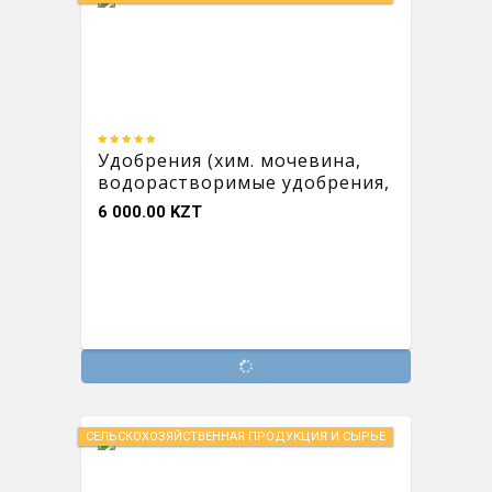
Удобрения (хим. мочевина,
водорастворимые удобрения,
жидкие удобрения, меламин)
6 000.00 KZT
СЕЛЬСКОХОЗЯЙСТВЕННАЯ ПРОДУКЦИЯ И СЫРЬЕ