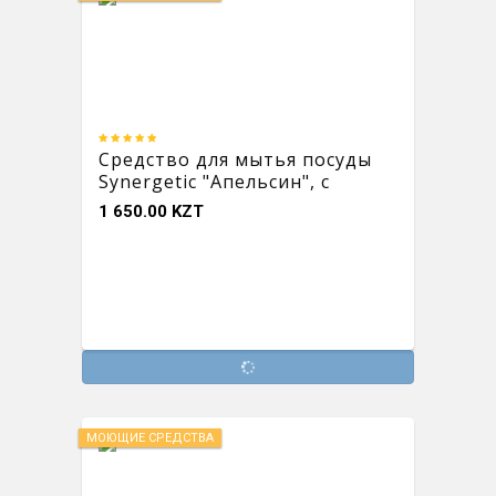
Средство для мытья посуды
Synergetic "Апельсин", с
антибактериальным
1 650.00 KZT
эффектом, 1 л
МОЮЩИЕ СРЕДСТВА