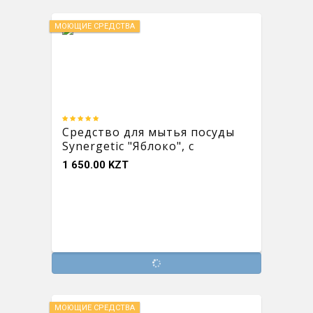
МОЮЩИЕ СРЕДСТВА
Средство для мытья посуды
Synergetic "Яблоко", с
антибактериальным
1 650.00 KZT
эффектом, 1 л
МОЮЩИЕ СРЕДСТВА