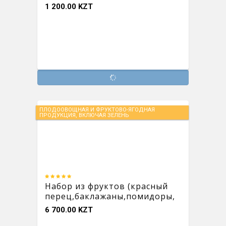
1 200.00 KZT
ПЛОДООВОЩНАЯ И ФРУКТОВО-ЯГОДНАЯ
ПРОДУКЦИЯ, ВКЛЮЧАЯ ЗЕЛЕНЬ
Набор из фруктов (красный
перец,баклажаны,помидоры,
огурцы красный перец)
6 700.00 KZT