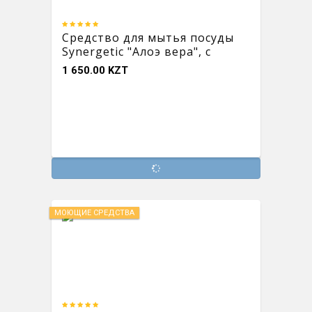
Средство для мытья посуды
Synergetic "Алоэ вера", с
антибактериальным
1 650.00 KZT
эффектом, 1 л
МОЮЩИЕ СРЕДСТВА