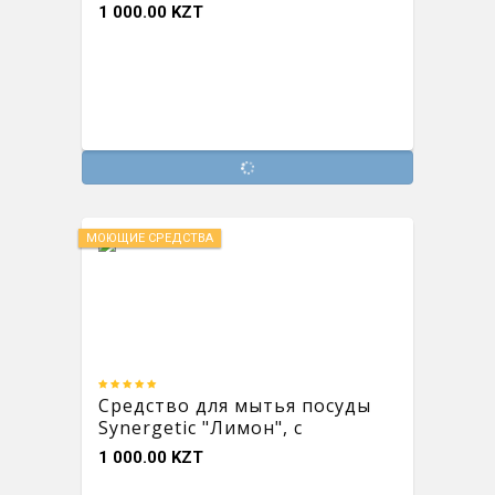
1 000.00 KZT
МОЮЩИЕ СРЕДСТВА
Средство для мытья посуды
Synergetic "Лимон", с
антибактериальным
1 000.00 KZT
эффектом, 500 мл