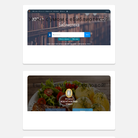
Учись с умом с eБиблиотекой!
Ешь не думая с eСтоловой!