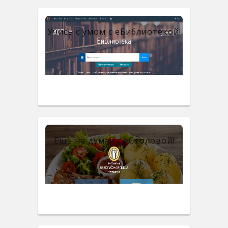
Учись с умом с eБиблиотекой!
Ешь не думая с eСтоловой!