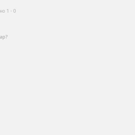
о 1 - 0
ар?