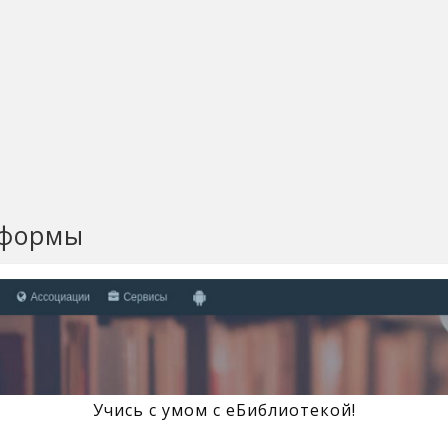
тформы
Учись с умом с eБиблиотекой!