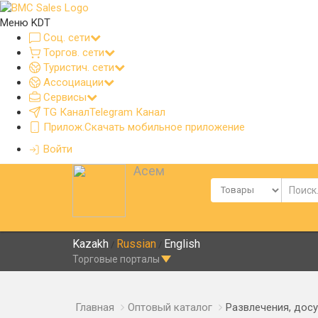
Меню KDT
Соц. сети
Торгов. сети
Туристич. сети
Ассоциации
Сервисы
TG Канал
Telegram Канал
Прилож.
Скачать мобильное приложение
Войти
Асем
Kazakh
Russian
English
/
/
Торговые порталы
Главная
Оптовый каталог
Развлечения, досу