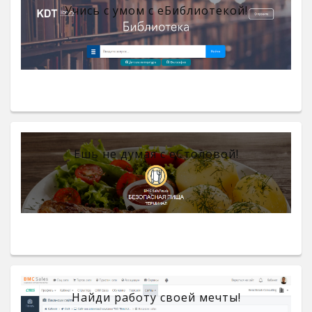
Учись с умом с eБиблиотекой!
Ешь не думая с eСтоловой!
Найди работу своей мечты!